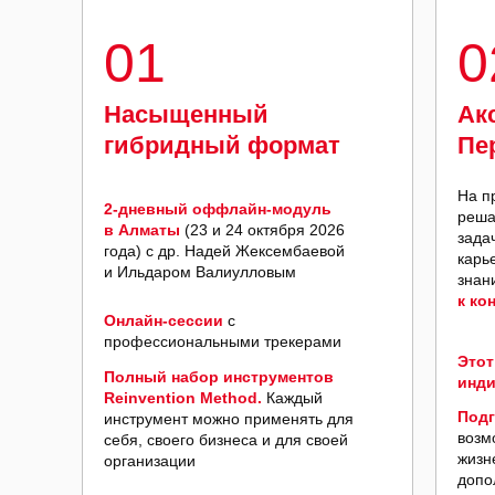
01
0
Насыщенный
Ак
гибридный формат
Пе
На п
2-дневный оффлайн-модуль
реша
в Алматы
(23 и 24 октября 2026
зада
года) с др. Надей Жексембаевой
карь
и Ильдаром Валиулловым
знан
к ко
Онлайн-сессии
с
профессиональными трекерами
Этот
Полный набор инструментов
инди
Reinvention Method.
Каждый
Подг
инструмент можно применять для
возм
себя, своего бизнеса и для своей
жизн
организации
допо