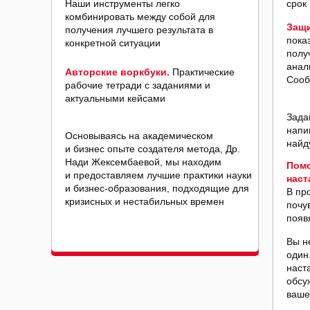
Наши инструменты легко
срок
комбинировать между собой для
Защи
получения лучшего результата в
пока
конкретной ситуации
полу
анал
Авторские воркбуки.
Практические
Сооб
рабочие тетради с заданиями и
актуальными кейсами
Зада
напи
Основываясь на академическом
найд
и бизнес опыте создателя метода, Др.
Нади Жексембаевой, мы находим
Помо
и предоставляем лучшие практики науки
наст
и бизнес-образования, подходящие для
В пр
кризисных и нестабильных времен
почу
появ
Вы н
один
наст
обсу
ваше