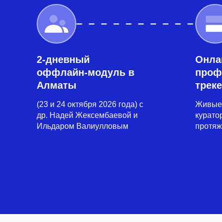
2-дневный
Онла
оффлайн-модуль в
проф
Алматы
трек
(23 и 24 октября 2026 года) с
Живые 
др. Надей Жексембаевой и
курато
Ильдаром Валиулловым
протяж